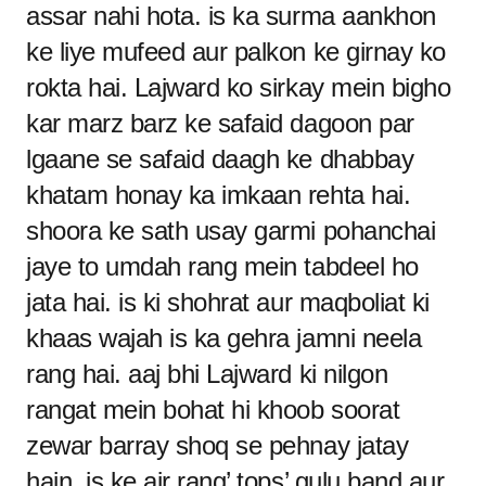
assar nahi hota. is ka surma aankhon
ke liye mufeed aur palkon ke girnay ko
rokta hai. Lajward ko sirkay mein bigho
kar marz barz ke safaid dagoon par
lgaane se safaid daagh ke dhabbay
khatam honay ka imkaan rehta hai.
shoora ke sath usay garmi pohanchai
jaye to umdah rang mein tabdeel ho
jata hai. is ki shohrat aur maqboliat ki
khaas wajah is ka gehra jamni neela
rang hai. aaj bhi Lajward ki nilgon
rangat mein bohat hi khoob soorat
zewar barray shoq se pehnay jatay
hain. is ke air rang’ tops’ gulu band aur