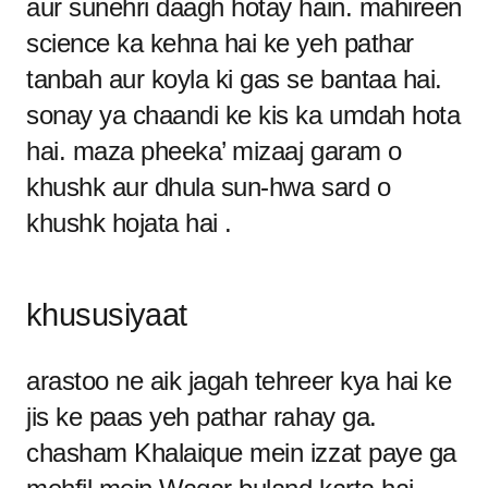
aur sunehri daagh hotay hain. mahireen
science ka kehna hai ke yeh pathar
tanbah aur koyla ki gas se bantaa hai.
sonay ya chaandi ke kis ka umdah hota
hai. maza pheeka’ mizaaj garam o
khushk aur dhula sun-hwa sard o
khushk hojata hai .
khususiyaat
arastoo ne aik jagah tehreer kya hai ke
jis ke paas yeh pathar rahay ga.
chasham Khalaique mein izzat paye ga