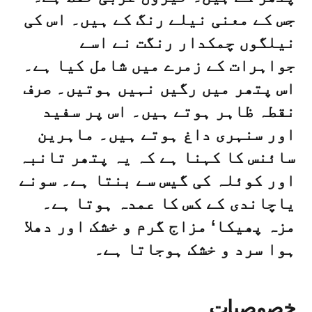
جس کے معنی نیلے رنگ کے ہیں۔ اس کی
نیلگوں چمکدار رنگت نے اسے
جواہرات کے زمرے میں شامل کیا ہے۔
اس پتھر میں رگیں نہیں ہوتیں۔ صرف
نقطہ ظاہر ہوتے ہیں۔ اس پر سفید
اور سنہری داغ ہوتے ہیں۔ ماہرین
سائنس کا کہنا ہے کہ یہ پتھر تانبہ
اور کوئلہ کی گیس سے بنتا ہے۔ سونے
یاچاندی کے کس کا عمدہ ہوتا ہے۔
مزہ پھیکا‘ مزاج گرم و خشک اور دھلا
ہوا سرد و خشک ہوجاتا ہے۔
خصوصیات