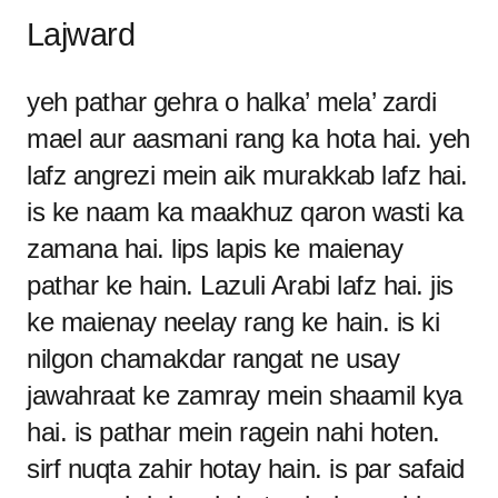
Lajward
yeh pathar gehra o halka’ mela’ zardi
mael aur aasmani rang ka hota hai. yeh
lafz angrezi mein aik murakkab lafz hai.
is ke naam ka maakhuz qaron wasti ka
zamana hai. lips lapis ke maienay
pathar ke hain. Lazuli Arabi lafz hai. jis
ke maienay neelay rang ke hain. is ki
nilgon chamakdar rangat ne usay
jawahraat ke zamray mein shaamil kya
hai. is pathar mein ragein nahi hoten.
sirf nuqta zahir hotay hain. is par safaid