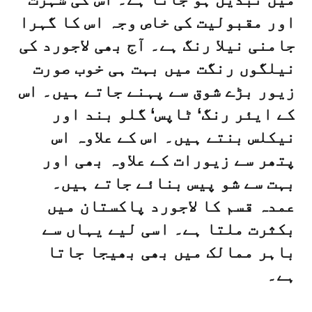
اور مقبولیت کی خاص وجہ اس کا گہرا
جامنی نیلا رنگ ہے۔ آج بھی لاجورد کی
نیلگوں رنگت میں بہت ہی خوب صورت
زیور بڑے شوق سے پہنے جاتے ہیں۔ اس
کے ایئر رنگ‘ ٹاپس‘ گلو بند اور
نیکلس بنتے ہیں۔ اس کے علاوہ اس
پتھر سے زیورات کے علاوہ بھی اور
بہت سے شو پیس بنائے جاتے ہیں۔
عمدہ قسم کا لاجورد پاکستان میں
بکثرت ملتا ہے۔ اسی لیے یہاں سے
باہر ممالک میں بھی بھیجا جاتا
ہے۔