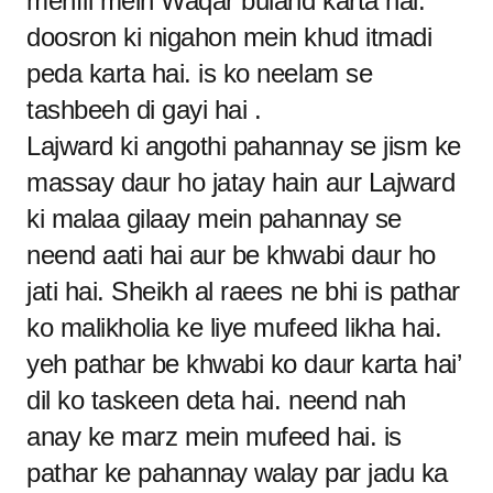
mehfil mein Waqar buland karta hai.
doosron ki nigahon mein khud itmadi
peda karta hai. is ko neelam se
tashbeeh di gayi hai .
Lajward ki angothi pahannay se jism ke
massay daur ho jatay hain aur Lajward
ki malaa gilaay mein pahannay se
neend aati hai aur be khwabi daur ho
jati hai. Sheikh al raees ne bhi is pathar
ko malikholia ke liye mufeed likha hai.
yeh pathar be khwabi ko daur karta hai’
dil ko taskeen deta hai. neend nah
anay ke marz mein mufeed hai. is
pathar ke pahannay walay par jadu ka