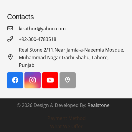
Contacts
kirathor@yahoo.com
+92-300-4783518
Real Stone 2/11,Near Jamia-a-Naeemia Mosque,
Muhammad Nagar Garhi Shahu, Lahore,
Punjab
© 2026 Design & Developed By:
Realstone
Payment Method
What We Offer