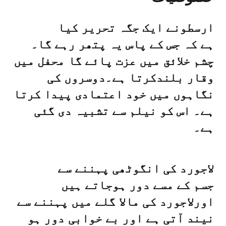
ارسطونے ایک جگہ تحریر کیا
ہے کہ جس کے پاس یہ پتھر رہے گا۔
چشم خلائق میں عزت پائے گا محفل میں
وقار بلندکرتا ہے۔دوسروں کی
نگاہوں میں خود اعتمادی پیدا کرتا
ہے۔ اس کو نیلم سے تشبیہ دی گئی
ہے۔
لاجورد کی انگوٹھی پہننے سے
جسم کے مسے دور ہوجاتے ہیں
اورلاجورد کی مالا گلے میں پہننے سے
نیند آتی ہے اور بے خوابی دور ہو