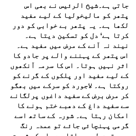
جاتی ہے۔شیخ الرئیس نے بھی اس
پتھر کو مالیخولیا کے لیے مفید
لکھا ہے۔ یہ پتھر بے خوابی کو دور
کرتا ہے‘ دل کو تسکین دیتا ہے۔
نیند نہ آنے کے مرض میں مفید ہے۔
اس پتھر کے پہننے والے پر جادو کا
اثر نہیں ہوتا۔ اس کا سرمہ آنکھوں
کے لیے مفید اور پلکوں کے گرنے کو
روکتا ہے۔ لاجورد کو سرکے میں بھگو
کر مرض برض کے سفید داغوں پرلگانے
سے سفید داغ کے دھبے ختم ہونے کا
امکان رہتا ہے۔ شورہ کے ساتھ اسے
گرمی پہنچائی جائے تو عمدہ رنگ
میں تبدیل ہو جاتا ہے۔ اس کی شہرت