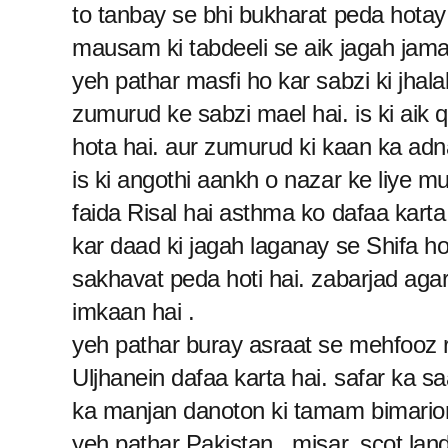
to tanbay se bhi bukharat peda hotay
mausam ki tabdeeli se aik jagah jama
yeh pathar masfi ho kar sabzi ki jhala
zumurud ke sabzi mael hai. is ki aik 
hota hai. aur zumurud ki kaan ka adna
is ki angothi aankh o nazar ke liye m
faida Risal hai asthma ko dafaa karta 
kar daad ki jagah laganay se Shifa hot
sakhavat peda hoti hai. zabarjad agar
imkaan hai .
yeh pathar buray asraat se mehfooz r
Uljhanein dafaa karta hai. safar ka sa
ka manjan danoton ki tamam bimario
yeh pathar Pakistan , misar, scot land