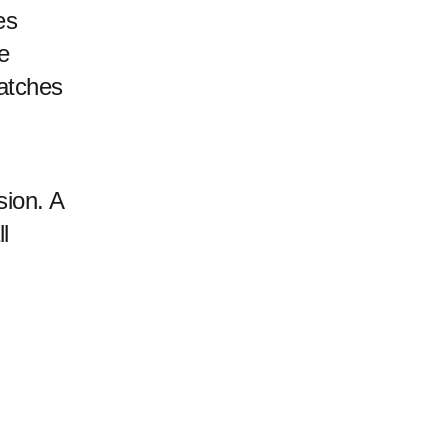
es
e
catches
sion. A
l