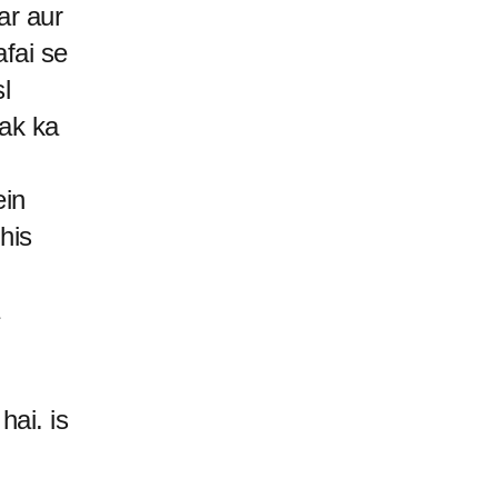
ar aur
fai se
l
mak ka
ein
his
hai. is