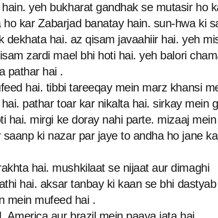
 hain. yeh bukharat gandhak se mutasir ho k
 ho kar Zabarjad banatay hain. sun-hwa ki sa
k dekhata hai. az qisam javaahiir hai. yeh mis
qisam zardi mael bhi hoti hai. yeh balori cha
 pathar hai .
ufeed hai. tibbi tareeqay mein marz khansi m
hai. pathar toar kar nikalta hai. sirkay mein g
i hai. mirgi ke doray nahi parte. mizaaj mein
 saanp ki nazar par jaye to andha ho jane ka
akhta hai. mushkilaat se nijaat aur dimaghi
athi hai. aksar tanbay ki kaan se bhi dastyab 
n mein mufeed hai .
, America aur brazil mein paaya jata hai .