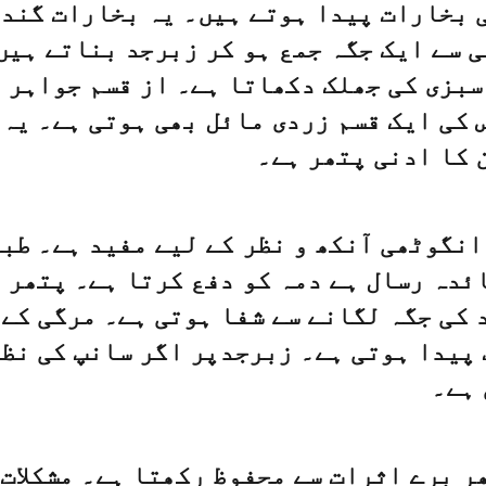
 بخارات پیدا ہوتے ہیں۔ یہ بخارات گندھ
 سے ایک جگہ جمع ہو کر زبرجد بناتے ہیں۔
سبزی کی جھلک دکھاتا ہے۔ از قسم جواہر 
 کی ایک قسم زردی مائل بھی ہوتی ہے۔ یہ
 کا ادنی پتھر ہے۔
انگوٹھی آنکھ و نظر کے لیے مفید ہے۔ طب
ئدہ رسال ہے دمہ کو دفع کرتا ہے۔ پتھر 
 کی جگہ لگانے سے شفا ہوتی ہے۔ مرگی کے
پیدا ہوتی ہے۔ زبرجدپر اگر سانپ کی نظر
ہے۔
ر برے اثرات سے محفوظ رکھتا ہے۔ مشکلات