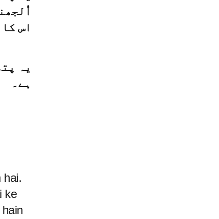
اُلجھن
اس کا 
یہ پتھ
ہے۔
 hai.
i ke
 hain