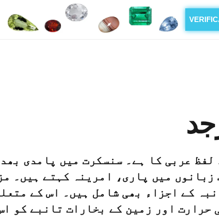
VERIFI
جد
لفظ عربی کا ہے۔ سنسکرت میں پامدی بھد
زبانوں میں پاری، امرینہ کہتے ہیں۔ مزا
بہ کے اجزاء بھی شامل ہیں۔ اس کے متعلق
 حرارت اور زمین کے بخارات تانبے کو اس