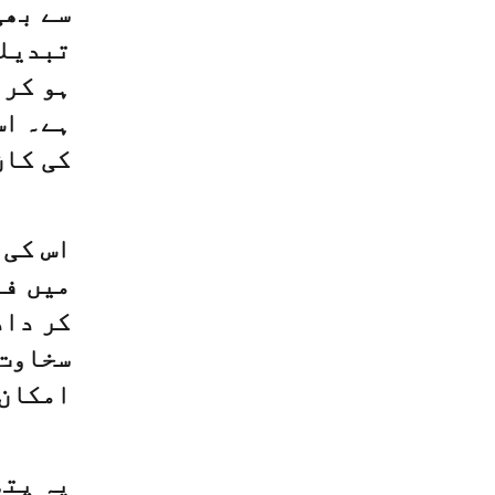
سے بھی
تبدیلی
ہو کر 
ہے۔ اس
کی کان
اس کی 
میں فا
کر داد
سخاوت 
امکان 
یہ پتھ