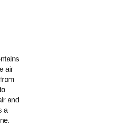
ontains
e air
 from
to
air and
s a
ine.