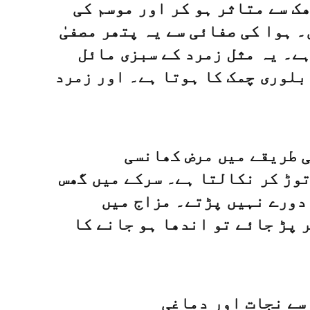
ک سے متاثر ہو کر اور موسم کی
 ہوا کی صفائی سے یہ پتھر مصفیٰ
ہے۔ یہ مثل زمرد کے سبزی مائل
 بلوری چمک کا ہوتا ہے۔ اور زمرد
ی طریقے میں مرض کھانسی
توڑ کر نکالتا ہے۔ سرکے میں گھس
 دورے نہیں پڑتے۔ مزاج میں
 پڑ جائے تو اندھا ہو جانے کا
 سے نجات اور دماغی