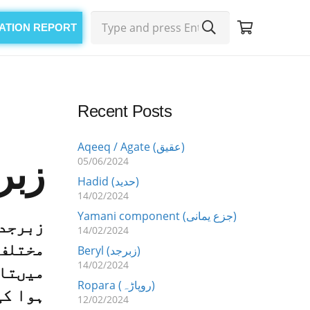
CATION REPORT
Recent Posts
Aqeeq / Agate (عقیق)
زبر
05/06/2024
Hadid (حدید)
14/02/2024
Yamani component (جزع یمانی)
زبرجد 
14/02/2024
مختلف 
Beryl (زبرجد)
14/02/2024
میںتان
Ropara (روپاڑہ)
ہوا کی
12/02/2024