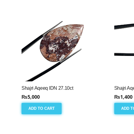
Shajri Aqeeq IDN 27.10ct
Shajri Aq
₨
5,000
₨
1,400
ADD TO CART
ADD T