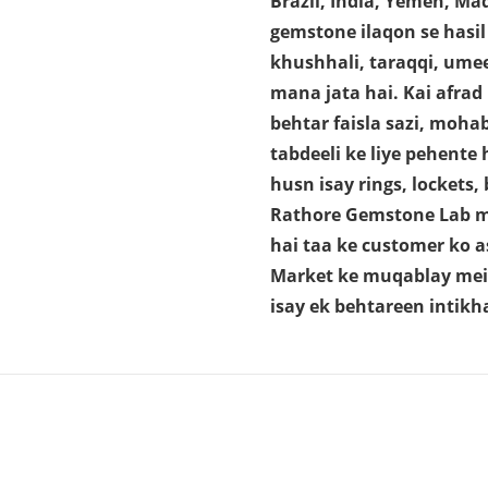
Brazil, India, Yemen, M
gemstone ilaqon se hasil 
khushhali, taraqqi, ume
mana jata hai. Kai afrad
behtar faisla sazi, moh
tabdeeli ke liye pehente 
husn isay rings, lockets, 
Rathore Gemstone Lab mei
hai taa ke customer ko as
Market ke muqablay mei
isay ek behtareen intikh