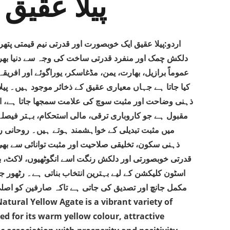
Aqeeq / پیلا عقیق
اردو:پیلا عقیق ایک خوبصورت اور قدرتی نیم قیمتی پت،
دلکش چمک اور منفرد قدرتی ساخت کی وجہ سے دنیا بھر می
عموماً برازیل، بھارت، یمن، مڈغاسکر، یوراگوئے اور افر
کیا جاتا ہے جہاں معیاری عقیق کے ذخائر موجود ہیں۔ پیل،
ذہنی وضاحت اور مثبت سوچ کی علامت سمجھا جاتا ہے، اسی
مقبول ہے جو کاروباری ترقی، مالی استحکام، بہتر فیصلے،
میں مثبت تبدیلی کے خواہشمند ہوتے ہیں۔ روحانی،
ذہنی سکون، تخلیقی صلاحیت اور مثبت توانائی سے بھ
قدرتی خوبصورتی اور دلکش رنگت اسے انگوٹھیوں، لاکٹ، ب
اسٹون کلیکشن کے لیے بہترین انتخاب بناتی ہے۔ رٹھور ج
مکمل جانچ اور تصدیق کی جاتی ہے تاکہ صارفین کو اصلی،
d for its warm yellow colour, attractive