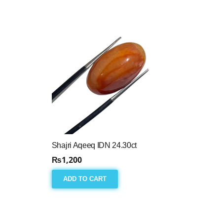
Shajri Aqeeq IDN 24.30ct
₨
1,200
ADD TO CART