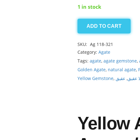
1 in stock
ADD TO CART
Agate
18.90ct
SKU:
Ag 118-321
quantity
Category:
Agate
Tags:
agate
,
agate gemstone
,
Golden Agate
,
natural agate
,
Yellow Gemstone
,
عقیق
,
لا عقیق
Yellow 