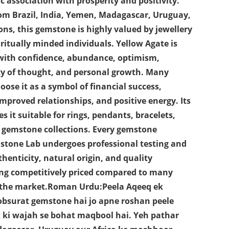
 association with prosperity and positivity.
om Brazil, India, Yemen, Madagascar, Uruguay,
ons, this gemstone is highly valued by jewellery
piritually minded individuals. Yellow Agate is
 with confidence, abundance, optimism,
ty of thought, and personal growth. Many
ose it as a symbol of financial success,
proved relationships, and positive energy. Its
it suitable for rings, pendants, bracelets,
 gemstone collections. Every gemstone
stone Lab undergoes professional testing and
thenticity, natural origin, and quality
ng competitively priced compared to many
in the market.Roman Urdu:Peela Aqeeq ek
obsurat gemstone hai jo apne roshan peele
 ki wajah se bohat maqbool hai. Yeh pathar