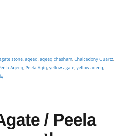
agate stone
,
aqeeq
,
aqeeq chasham
,
Chalcedony Quartz
,
Peela Aqeeq
,
Peela Aqiq
,
yellow agate
,
yellow aqeeq
,
پی
Agate / Peela