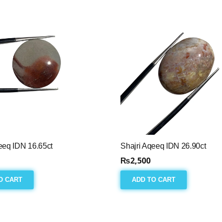
eeq IDN 16.65ct
Shajri Aqeeq IDN 26.90ct
₨
2,500
O CART
ADD TO CART