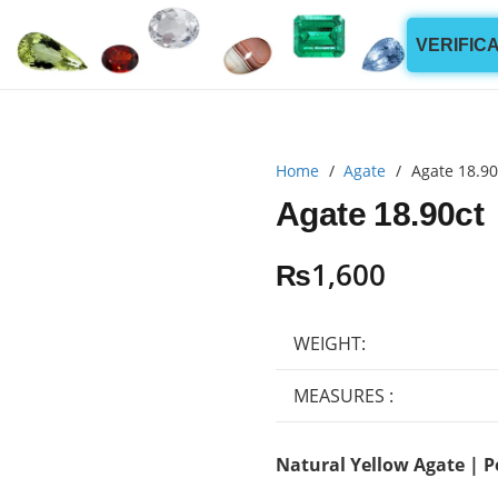
VERIFIC
Home
/
Agate
/
Agate 18.90
Agate 18.90ct
₨
1,600
WEIGHT:
MEASURES :