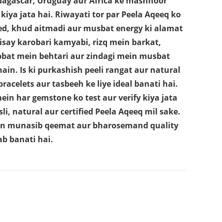
adagascar, Uruguay aur Africa ke mashhoor
kiya jata hai. Riwayati tor par Peela Aqeeq ko
ed, khud aitmadi aur musbat energy ki alamat
 isay karobari kamyabi, rizq mein barkat,
abbat mein behtari aur zindagi mein musbat
hain. Is ki purkashish peeli rangat aur natural
bracelets aur tasbeeh ke liye ideal banati hai.
n har gemstone ko test aur verify kiya jata
li, natural aur certified Peela Aqeeq mil sake.
n munasib qeemat aur bharosemand quality
ab banati hai.