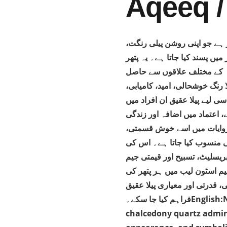
ھر ہے جو اپنی روشن پیلی رنگت
ں پسند کیا جاتا ہے۔ یہ پتھر
یقہ کے مختلف علاقوں سے حاصل
ا رنگ خوشحالی، امید، کامیابی
 لیے پیلا عقیق ان افراد میں
 اعتماد میں اضافہ اور زندگی
 روایات میں اسے خوش قسمتی
ی منسوب کیا جاتا ہے۔ اس کی
ریسلیٹ، تسبیح اور قیمتی جیم
یم اسٹون لیب میں ہر پتھر کی
 قدرتی اور معیاری پیلا عقیق
فراہم کیا جا سکے۔English:Natural Yellow Agate is a vibrant variety of
chalcedony quartz admire