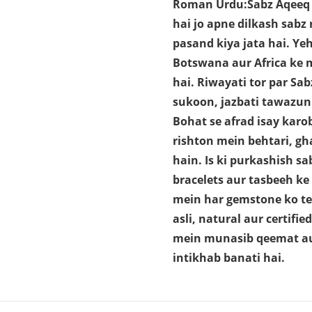
Roman Urdu:Sabz Aqeeq 
hai jo apne dilkash sabz
pasand kiya jata hai. Ye
Botswana aur Africa ke m
hai. Riwayati tor par Sa
sukoon, jazbati tawazun
Bohat se afrad isay kar
rishton mein behtari, gh
hain. Is ki purkashish sa
bracelets aur tasbeeh ke
mein har gemstone ko tes
asli, natural aur certif
mein munasib qeemat au
intikhab banati hai.