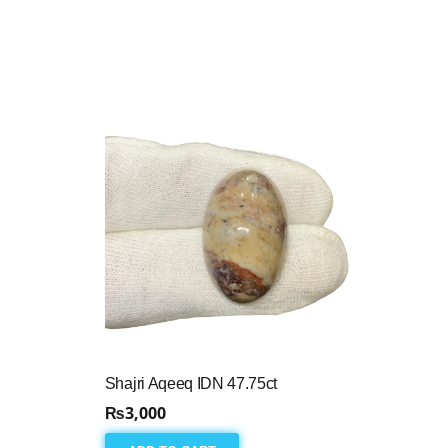
Shajri Aqeeq IDN 47.75ct
₨
3,000