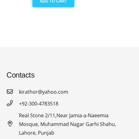
ADD TO CART
Contacts
kirathor@yahoo.com
+92-300-4783518
Real Stone 2/11,Near Jamia-a-Naeemia
Mosque, Muhammad Nagar Garhi Shahu,
Lahore, Punjab