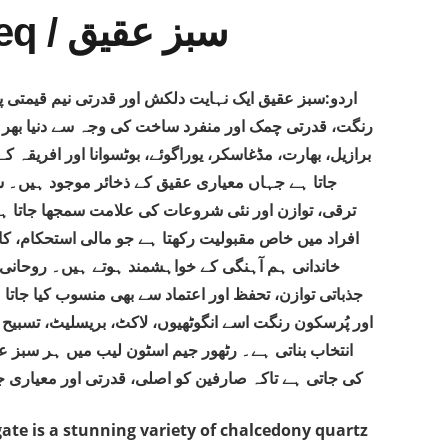
/ Sabz Aqeeq / سبز عقیق
اردو:
سبز عقیق ایک نہایت دلکش اور قدرتی نیم قیمتی 
رنگت، قدرتی چمک اور منفرد ساخت کی وجہ سے دنیا بھر م
برازیل، بھارت، مڈغاسکر، یوراگوئے، بوٹسوانا اور افریقہ
جاتا ہے جہاں معیاری عقیق کے ذخائر موجود ہیں،
ترقی، توازن اور نئی شروعات کی علامت سمجھا جاتا 
افراد میں خاص مقبولیت رکھتا ہے جو مالی استحکام، ک
خاندانی ہم آہنگی کے خواہشمند ہوتے ہیں۔ روحانی ،
جذباتی توازن، تحفظ اور اعتماد سے بھی منسوب کیا جات
اور پُرسکون رنگت اسے انگوٹھیوں، لاکٹ، بریسلیٹ، تسبیح ا
انتخاب بناتی ہے۔ رٹھور جیم اسٹون لیب میں ہر سبز 
کی جاتی ہے تاکہ صارفین کو اصلی، قدرتی اور معیاری ج
ate is a stunning variety of chalcedony quartz