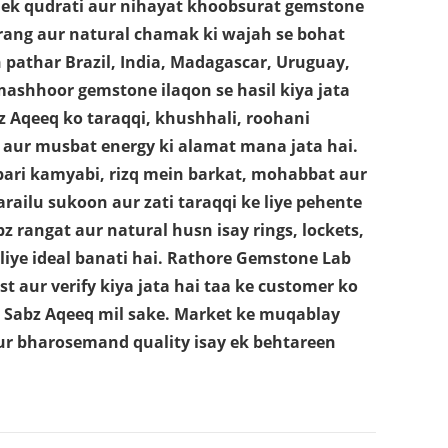
ek qudrati aur nihayat khoobsurat gemstone
 rang aur natural chamak ki wajah se bohat
h pathar Brazil, India, Madagascar, Uruguay,
ashhoor gemstone ilaqon se hasil kiya jata
bz Aqeeq ko taraqqi, khushhali, roohani
 aur musbat energy ki alamat mana jata hai.
obari kamyabi, rizq mein barkat, mohabbat aur
arailu sukoon aur zati taraqqi ke liye pehente
bz rangat aur natural husn isay rings, lockets,
 liye ideal banati hai. Rathore Gemstone Lab
t aur verify kiya jata hai taa ke customer ko
ied Sabz Aqeeq mil sake. Market ke muqablay
r bharosemand quality isay ek behtareen