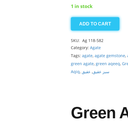
1 in stock
ADD TO CART
Agate
6.80ct
SKU:
Ag 118-582
quantity
Category:
Agate
Tags:
agate
,
agate gemstone
,
green agate
,
green aqeeq
,
Gr
Aqiq
,
عقیق
,
سبز عقیق
Green 