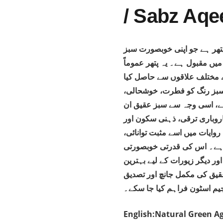
پتھر ہے جو اپنی خوبصورت سبز
یں مقبول ہے۔ یہ پتھر عموماً
 کے مختلف علاقوں سے حاصل کیا
۔ سبز رنگ کو فطرت، خوشحالی
ہے، اسی وجہ سے سبز عقیق ان
اروباری ترقی، ذہنی سکون اور
روایات میں اسے مثبت توانائی
ا ہے۔ اس کی قدرتی خوبصورتی
ور دیگر زیورات کے لیے بہترین
عقیق کی مکمل جانچ اور تصدیق
یم اسٹون فراہم کیا جا سکے۔
English:Natural Green Ag