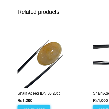
Related products
Shajri Aqeeq IDN 30.20ct
Shajri Aq
₨
1,200
₨
1,000