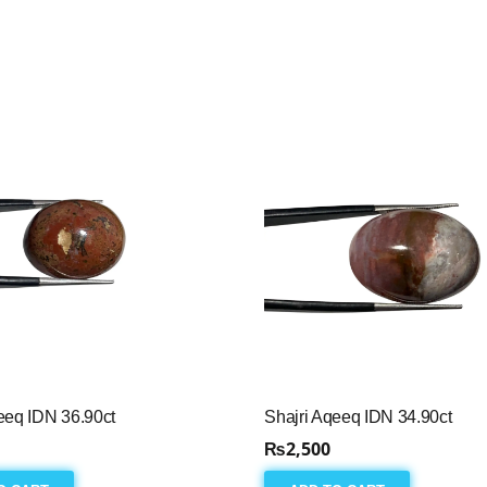
eeq IDN 36.90ct
Shajri Aqeeq IDN 34.90ct
₨
2,500