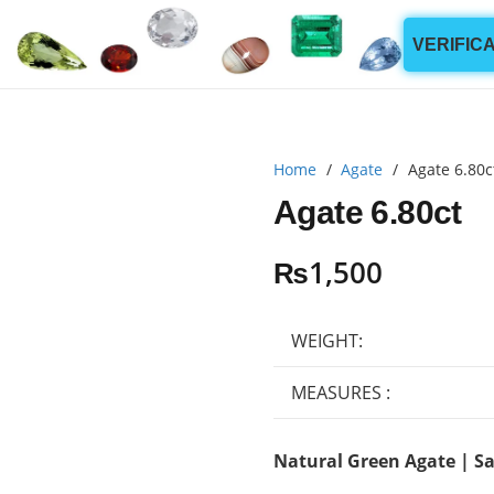
VERIFIC
Home
/
Agate
/
Agate 6.80c
Agate 6.80ct
₨
1,500
WEIGHT:
MEASURES :