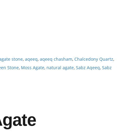
agate stone
,
aqeeq
,
aqeeq chasham
,
Chalcedony Quartz
,
een Stone
,
Moss Agate
,
natural agate
,
Sabz Aqeeq
,
Sabz
Agate