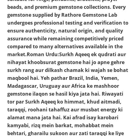
beads, and premium gemstone collections. Every
gemstone supplied by Rathore Gemstone Lab
undergoes professional testing and verification to
ensure authenticity, natural origin, and quality
assurance while remaining competitively priced
compared to many alternatives available in the
market.Roman Urdu:Surkh Aqeeq ek qudrati aur
nihayat khoobsurat gemstone hai jo apne gehre
surkh rang aur dilkash chamak ki wajah se bohat
maqbool hai. Yeh pathar Brazil, India, Yemen,
Madagascar, Uruguay aur Africa ke mashhoor
gemstone ilaqon se hasil kiya jata hai. Riwayati
tor par Surkh Aqeeq ko himmat, khud aitmadi,
taraqqi, roohani tahaffuz aur musbat energy ki
alamat mana jata hai. Kai afrad isay karobari
kamyabi, rizq mein barkat, mohabbat mein
behtari, gharailu sukoon aur zati taraqqi ke liye