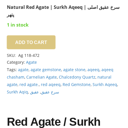
Natural Red Agate | Surkh Aqeeq | سرخ عقیق اصلی
پتھر
1 in stock
ADD TO CART
Agate
8.25ct
SKU:
Ag 118-472
quantity
Category:
Agate
Tags:
agate
,
agate gemstone
,
agate stone
,
aqeeq
,
aqeeq
chasham
,
Carnelian Agate
,
Chalcedony Quartz
,
natural
agate
,
red agate.
,
red aqeeq
,
Red Gemstone
,
Surkh Aqeeq
,
Surkh Aqiq
,
عقیق
,
سرخ عقیق
Red Agate / Surkh