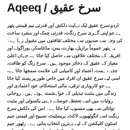
Aqeeq / سرخ عقیق
اردو:سرخ عقیق ایک نہایت دلکش اور قدرتی نیم قیمتی پتھر
ہے جو اپنی گہری سرخ رنگت، قدرتی چمک اور منفرد ساخت
کی وجہ سے صدیوں سے مختلف ثقافتوں میں مقبول رہا ہے۔
یہ پتھر عموماً برازیل، بھارت، یمن، مڈغاسکر، یوراگوئے اور
افریقہ کے مختلف علاقوں سے حاصل کیا جاتا ہے جہاں اعلیٰ
معیار کے عقیق کے ذخائر موجود ہیں۔ سرخ رنگ کو طاقت،
جذبہ، ہمت، اعتماد اور کامیابی کی علامت سمجھا جاتا ہے،
اسی لیے سرخ عقیق ان افراد میں خاص طور پر پسند کیا جاتا
ہے جو کاروباری ترقی، مالی استحکام، خود اعتمادی اور
زندگی میں مثبت تبدیلی کے خواہشمند ہوتے ہیں۔ روحانی
روایات میں اسے تحفظ، حوصلے، ذہنی یکسوئی اور مثبت
توانائی سے بھی منسوب کیا جاتا ہے۔ اس کی دلکش سرخ
رنگت اسے انگوٹھیوں، لاکٹ، بریسلیٹ، تسبیح اور قیمتی جیم
اسٹون کلیکشن کے لیے بہترین انتخاب بناتی ہے۔ رٹھور جیم