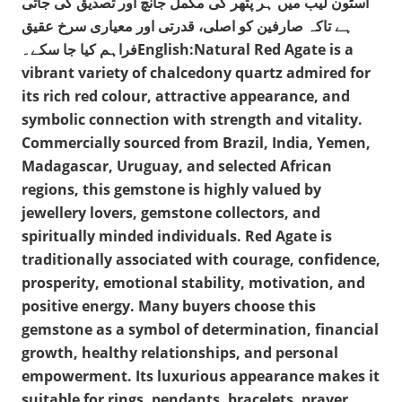
اسٹون لیب میں ہر پتھر کی مکمل جانچ اور تصدیق کی جاتی
ہے تاکہ صارفین کو اصلی، قدرتی اور معیاری سرخ عقیق
فراہم کیا جا سکے۔English:Natural Red Agate is a
vibrant variety of chalcedony quartz admired for
its rich red colour, attractive appearance, and
symbolic connection with strength and vitality.
Commercially sourced from Brazil, India, Yemen,
Madagascar, Uruguay, and selected African
regions, this gemstone is highly valued by
jewellery lovers, gemstone collectors, and
spiritually minded individuals. Red Agate is
traditionally associated with courage, confidence,
prosperity, emotional stability, motivation, and
positive energy. Many buyers choose this
gemstone as a symbol of determination, financial
growth, healthy relationships, and personal
empowerment. Its luxurious appearance makes it
suitable for rings, pendants, bracelets, prayer