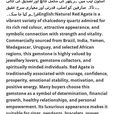
اسٹون لیب میں ہر پتھر کی مکمل جانچ اور تصدیق کی جاتی
ہے تاکہ صارفین کو اصلی، قدرتی اور معیاری سرخ عقیق
فراہم کیا جا سکے۔English:Natural Red Agate is a
vibrant variety of chalcedony quartz admired for
its rich red colour, attractive appearance, and
symbolic connection with strength and vitality.
Commercially sourced from Brazil, India, Yemen,
Madagascar, Uruguay, and selected African
regions, this gemstone is highly valued by
jewellery lovers, gemstone collectors, and
spiritually minded individuals. Red Agate is
traditionally associated with courage, confidence,
prosperity, emotional stability, motivation, and
positive energy. Many buyers choose this
gemstone as a symbol of determination, financial
growth, healthy relationships, and personal
empowerment. Its luxurious appearance makes it
suitable for rings, pendants, bracelets, prayer