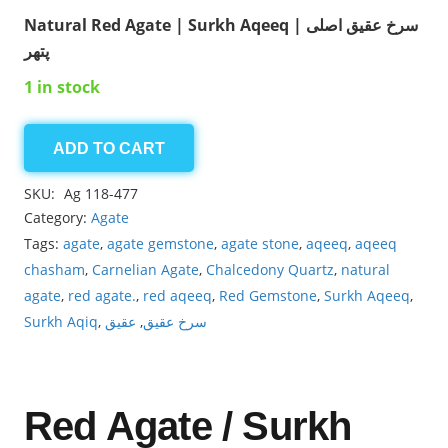
Natural Red Agate | Surkh Aqeeq | سرخ عقیق اصلی
پتھر
1 in stock
ADD TO CART
Agate
8.65ct
SKU:
Ag 118-477
quantity
Category:
Agate
Tags:
agate
,
agate gemstone
,
agate stone
,
aqeeq
,
aqeeq
chasham
,
Carnelian Agate
,
Chalcedony Quartz
,
natural
agate
,
red agate.
,
red aqeeq
,
Red Gemstone
,
Surkh Aqeeq
,
Surkh Aqiq
,
عقیق
,
سرخ عقیق
Red Agate / Surkh