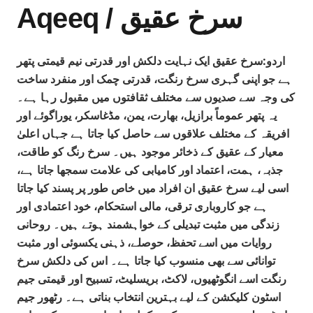
Aqeeq / سرخ عقیق
اردو:سرخ عقیق ایک نہایت دلکش اور قدرتی نیم قیمتی پتھر
ہے جو اپنی گہری سرخ رنگت، قدرتی چمک اور منفرد ساخت
کی وجہ سے صدیوں سے مختلف ثقافتوں میں مقبول رہا ہے۔
یہ پتھر عموماً برازیل، بھارت، یمن، مڈغاسکر، یوراگوئے اور
افریقہ کے مختلف علاقوں سے حاصل کیا جاتا ہے جہاں اعلیٰ
معیار کے عقیق کے ذخائر موجود ہیں۔ سرخ رنگ کو طاقت،
جذبہ، ہمت، اعتماد اور کامیابی کی علامت سمجھا جاتا ہے،
اسی لیے سرخ عقیق ان افراد میں خاص طور پر پسند کیا جاتا
ہے جو کاروباری ترقی، مالی استحکام، خود اعتمادی اور
زندگی میں مثبت تبدیلی کے خواہشمند ہوتے ہیں۔ روحانی
روایات میں اسے تحفظ، حوصلے، ذہنی یکسوئی اور مثبت
توانائی سے بھی منسوب کیا جاتا ہے۔ اس کی دلکش سرخ
رنگت اسے انگوٹھیوں، لاکٹ، بریسلیٹ، تسبیح اور قیمتی جیم
اسٹون کلیکشن کے لیے بہترین انتخاب بناتی ہے۔ رٹھور جیم