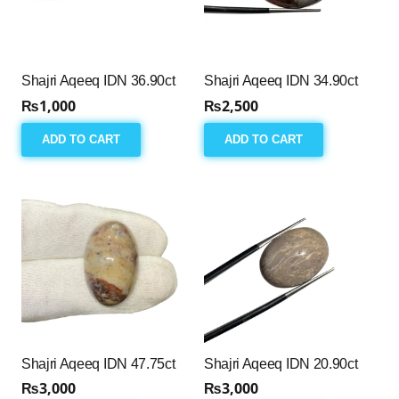
Shajri Aqeeq IDN 36.90ct
Shajri Aqeeq IDN 34.90ct
₨
1,000
₨
2,500
ADD TO CART
ADD TO CART
Shajri Aqeeq IDN 47.75ct
Shajri Aqeeq IDN 20.90ct
₨
3,000
₨
3,000