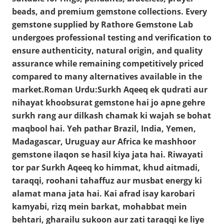
beads, and premium gemstone collections. Every
gemstone supplied by Rathore Gemstone Lab
undergoes professional testing and verification to
ensure authenticity, natural origin, and quality
assurance while remaining competitively priced
compared to many alternatives available in the
market.Roman Urdu:Surkh Aqeeq ek qudrati aur
nihayat khoobsurat gemstone hai jo apne gehre
surkh rang aur dilkash chamak ki wajah se bohat
maqbool hai. Yeh pathar Brazil, India, Yemen,
Madagascar, Uruguay aur Africa ke mashhoor
gemstone ilaqon se hasil kiya jata hai. Riwayati
tor par Surkh Aqeeq ko himmat, khud aitmadi,
taraqqi, roohani tahaffuz aur musbat energy ki
alamat mana jata hai. Kai afrad isay karobari
kamyabi, rizq mein barkat, mohabbat mein
behtari, gharailu sukoon aur zati taraqqi ke liye