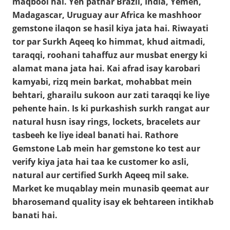
maqbool hai. Yeh pathar Brazil, India, Yemen,
Madagascar, Uruguay aur Africa ke mashhoor
gemstone ilaqon se hasil kiya jata hai. Riwayati
tor par Surkh Aqeeq ko himmat, khud aitmadi,
taraqqi, roohani tahaffuz aur musbat energy ki
alamat mana jata hai. Kai afrad isay karobari
kamyabi, rizq mein barkat, mohabbat mein
behtari, gharailu sukoon aur zati taraqqi ke liye
pehente hain. Is ki purkashish surkh rangat aur
natural husn isay rings, lockets, bracelets aur
tasbeeh ke liye ideal banati hai. Rathore
Gemstone Lab mein har gemstone ko test aur
verify kiya jata hai taa ke customer ko asli,
natural aur certified Surkh Aqeeq mil sake.
Market ke muqablay mein munasib qeemat aur
bharosemand quality isay ek behtareen intikhab
banati hai.