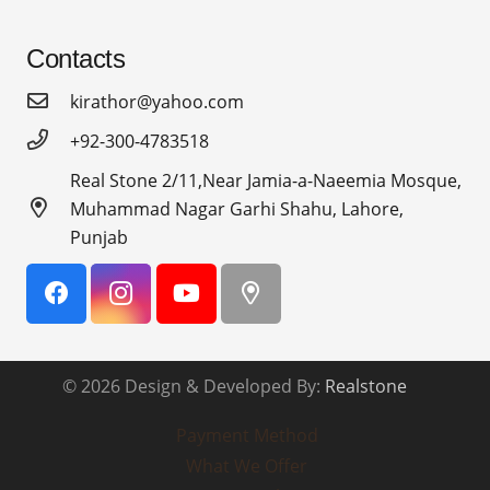
Contacts
kirathor@yahoo.com
+92-300-4783518
Real Stone 2/11,Near Jamia-a-Naeemia Mosque,
Muhammad Nagar Garhi Shahu, Lahore,
Punjab
© 2026 Design & Developed By:
Realstone
Payment Method
What We Offer