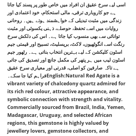
اسی لیے سرخ عقیق ان افراد میں خاص طور پر پسند کیا جاتا
ہے جو کاروباری ترقی، مالی استحکام، خود اعتمادی اور
زندگی میں مثبت تبدیلی کے خواہشمند ہوتے ہیں۔ روحانی
روایات میں اسے تحفظ، حوصلے، ذہنی یکسوئی اور مثبت
توانائی سے بھی منسوب کیا جاتا ہے۔ اس کی دلکش سرخ
رنگت اسے انگوٹھیوں، لاکٹ، بریسلیٹ، تسبیح اور قیمتی جیم
اسٹون کلیکشن کے لیے بہترین انتخاب بناتی ہے۔ رٹھور جیم
اسٹون لیب میں ہر پتھر کی مکمل جانچ اور تصدیق کی جاتی
ہے تاکہ صارفین کو اصلی، قدرتی اور معیاری سرخ عقیق
فراہم کیا جا سکے۔English:Natural Red Agate is a
vibrant variety of chalcedony quartz admired for
its rich red colour, attractive appearance, and
symbolic connection with strength and vitality.
Commercially sourced from Brazil, India, Yemen,
Madagascar, Uruguay, and selected African
regions, this gemstone is highly valued by
jewellery lovers, gemstone collectors, and