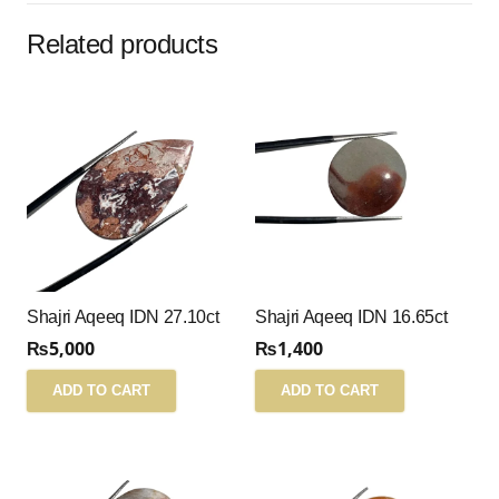
Related products
Shajri Aqeeq IDN 27.10ct
Shajri Aqeeq IDN 16.65ct
₨
5,000
₨
1,400
ADD TO CART
ADD TO CART