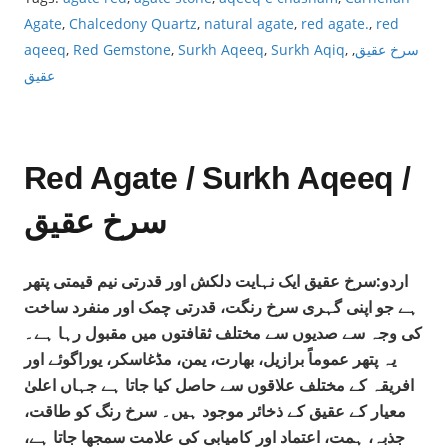
Agate
,
Chalcedony Quartz
,
natural agate
,
red agate.
,
red
aqeeq
,
Red Gemstone
,
Surkh Aqeeq
,
Surkh Aqiq
,
,
سرخ عقیق
عقیق
Red Agate / Surkh Aqeeq /
سرخ عقیق
اردو:سرخ عقیق ایک نہایت دلکش اور قدرتی نیم قیمتی پتھر
ہے جو اپنی گہری سرخ رنگت، قدرتی چمک اور منفرد ساخت
کی وجہ سے صدیوں سے مختلف ثقافتوں میں مقبول رہا ہے۔
یہ پتھر عموماً برازیل، بھارت، یمن، مڈغاسکر، یوراگوئے اور
افریقہ کے مختلف علاقوں سے حاصل کیا جاتا ہے جہاں اعلیٰ
معیار کے عقیق کے ذخائر موجود ہیں۔ سرخ رنگ کو طاقت،
جذبہ، ہمت، اعتماد اور کامیابی کی علامت سمجھا جاتا ہے،