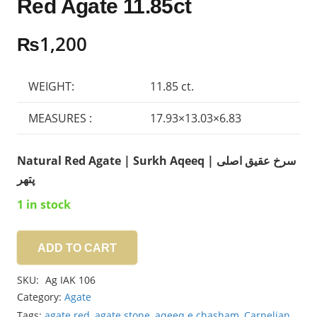
Red Agate 11.85ct
₨
1,200
WEIGHT:
11.85 ct.
MEASURES :
17.93×13.03×6.83
Natural Red Agate | Surkh Aqeeq | سرخ عقیق اصلی
پتھر
1 in stock
ADD TO CART
Red
Agate
SKU:
Ag IAK 106
11.85ct
Category:
Agate
quantity
Tags:
agate red
,
agate stone
,
aqeeq e chasham
,
Carnelian