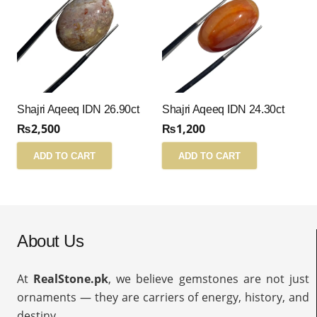
Shajri Aqeeq IDN 26.90ct
Shajri Aqeeq IDN 24.30ct
₨
2,500
₨
1,200
ADD TO CART
ADD TO CART
About Us
At
RealStone.pk
, we believe gemstones are not just
ornaments — they are carriers of energy, history, and
destiny.